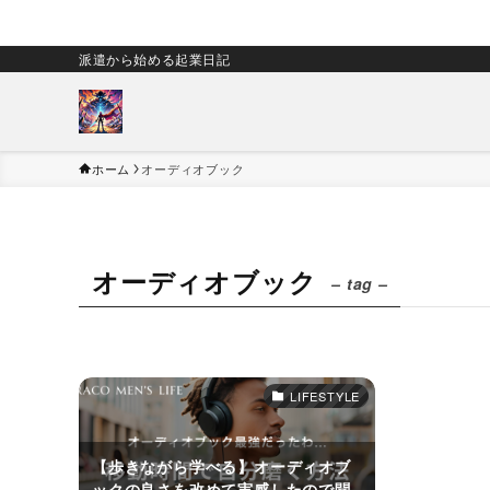
派遣から始める起業日記
ホーム
オーディオブック
オーディオブック
– tag –
LIFESTYLE
【歩きながら学べる】オーディオブ
ックの良さを改めて実感したので聞