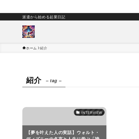
派遣から始める起業日記
ホーム
紹介
紹介
– tag –
INTERVIEW
【夢を叶えた人の実話】ウォルト・
ディズニーの名言と人生に学ぶ「諦