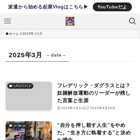
派遣から始める起業Vlogはこちら▶︎
YouTubeだよ
ホーム
2025年
3月
2025年3月
– date –
フレデリック・ダグラスとは？
LIFESTYLE
奴隷解放運動のリーダーが残し
た言葉と生涯
2025年3月31日
2025年4月29日
“自分を押し殺す人生”をやめ
Ai Music
た。“生き方に執着する”と決め
た理由