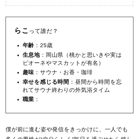
らこ
って誰だ？
年齢
：25歳
生息地
：岡山県（桃かと思いきや実は
ピオーネやマスカットが有名）
趣味
：サウナ・お香・珈琲
幸せを感じる時間
：昼間から時間を忘
れてサウナ終わりの外気浴タイム
職業
：
僕が前に進む姿や発信をきっかけに、一人でも