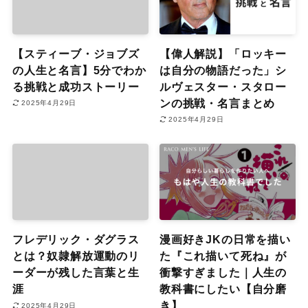
【スティーブ・ジョブズ
【偉人解説】「ロッキー
の人生と名言】5分でわか
は自分の物語だった」シ
る挑戦と成功ストーリー
ルヴェスター・スタロー
ンの挑戦・名言まとめ
2025年4月29日
2025年4月29日
フレデリック・ダグラス
漫画好きJKの日常を描い
とは？奴隷解放運動のリ
た『これ描いて死ね』が
ーダーが残した言葉と生
衝撃すぎました｜人生の
涯
教科書にしたい【自分磨
き】
2025年4月29日